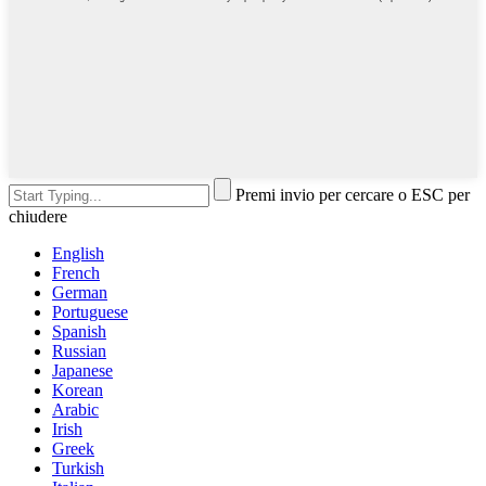
Premi invio per cercare o ESC per
chiudere
English
French
German
Portuguese
Spanish
Russian
Japanese
Korean
Arabic
Irish
Greek
Turkish