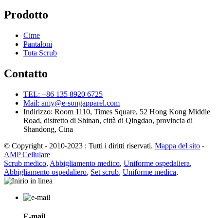
Prodotto
Cime
Pantaloni
Tuta Scrub
Contatto
TEL: +86 135 8920 6725
Mail: amy@e-songapparel.com
Indirizzo: Room 1110, Times Square, 52 Hong Kong Middle
Road, distretto di Shinan, città di Qingdao, provincia di
Shandong, Cina
© Copyright - 2010-2023 : Tutti i diritti riservati.
Mappa del sito
-
AMP Cellulare
Scrub medico
,
Abbigliamento medico
,
Uniforme ospedaliera
,
Abbigliamento ospedaliero
,
Set scrub
,
Uniforme medica
,
E-mail