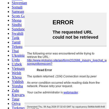
Slovenian
Somali
Samoan
Scots Gaelic
Shona
Sindhi
Sundanese
Swahili
Tajik
Tamil
Telugu
Thai
Ukrainian
Urdu
Uzbek
Vietnamese
Welsh
Xhosa
Yiddish
Yoruba
Zulu
Kinyarwanda
Tatar
Oriya
Turkmen