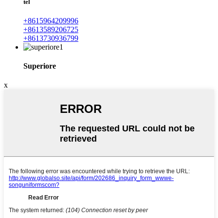
tel
+8615964209996
+8613589206725
+8613730936799
Superiore
x