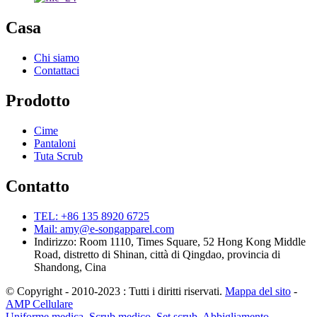
Casa
Chi siamo
Contattaci
Prodotto
Cime
Pantaloni
Tuta Scrub
Contatto
TEL: +86 135 8920 6725
Mail: amy@e-songapparel.com
Indirizzo: Room 1110, Times Square, 52 Hong Kong Middle
Road, distretto di Shinan, città di Qingdao, provincia di
Shandong, Cina
© Copyright - 2010-2023 : Tutti i diritti riservati.
Mappa del sito
-
AMP Cellulare
Uniforme medica
,
Scrub medico
,
Set scrub
,
Abbigliamento